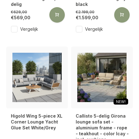
delig
black
€629,00
€2.199,00
€569,00
€1.599,00
Vergelijk
Vergelijk
NEW!
Higold Wing 5-piece XL
Callisto 5-delig Girona
Corner Lounge Yacht
lounge sofa set -
Glue Set White/Grey
aluminium frame - rope
- teakhout - color lcay -