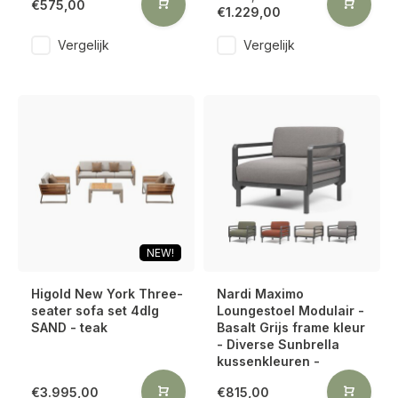
€575,00
€1.229,00
Vergelijk
Vergelijk
NEW!
Higold New York Three-
Nardi Maximo
seater sofa set 4dlg
Loungestoel Modulair -
SAND - teak
Basalt Grijs frame kleur
- Diverse Sunbrella
kussenkleuren -
€3.995,00
€815,00