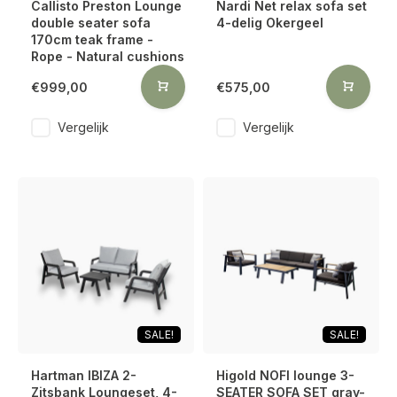
Callisto Preston Lounge
Nardi Net relax sofa set
double seater sofa
4-delig Okergeel
170cm teak frame -
Rope - Natural cushions
€999,00
€575,00
Vergelijk
Vergelijk
SALE!
SALE!
Hartman IBIZA 2-
Higold NOFI lounge 3-
Zitsbank Loungeset, 4-
SEATER SOFA SET gray-