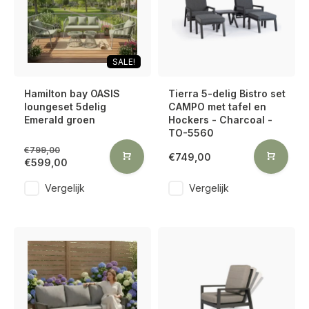
SALE!
Hamilton bay OASIS
Tierra 5-delig Bistro set
loungeset 5delig
CAMPO met tafel en
Emerald groen
Hockers - Charcoal -
TO-5560
€799,00
€749,00
€599,00
Vergelijk
Vergelijk