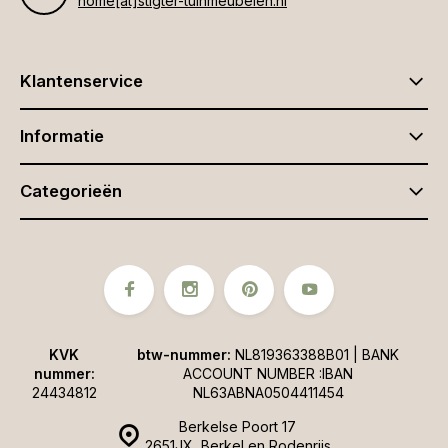
home[at]stigter-tuinmeubelen.nl
Klantenservice
Informatie
Categorieën
KVK
btw-nummer:
NL819363388B01 | BANK
nummer:
ACCOUNT NUMBER :IBAN
24434812
NL63ABNA0504411454
Berkelse Poort 17
2651JX, Berkel en Rodenrijs