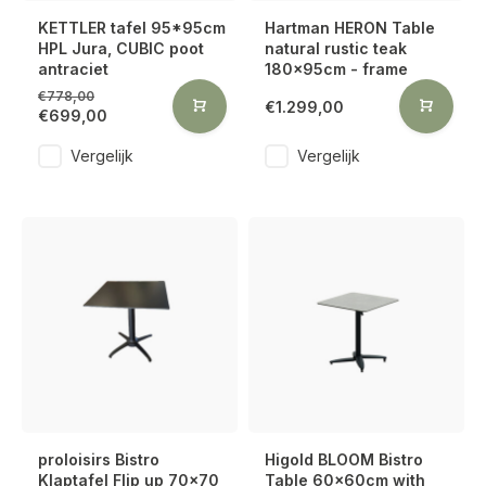
KETTLER tafel 95*95cm
Hartman HERON Table
HPL Jura, CUBIC poot
natural rustic teak
antraciet
180x95cm - frame
€778,00
€1.299,00
€699,00
Vergelijk
Vergelijk
proloisirs Bistro
Higold BLOOM Bistro
Klaptafel Flip up 70x70
Table 60x60cm with