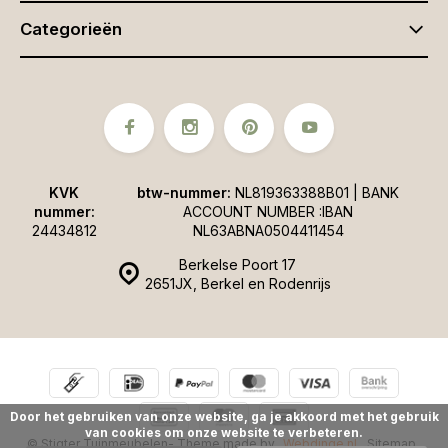
Categorieën
KVK
btw-nummer:
NL819363388B01 | BANK
nummer:
ACCOUNT NUMBER :IBAN
24434812
NL63ABNA0504411454
Berkelse Poort 17
2651JX, Berkel en Rodenrijs
Door het gebruiken van onze website, ga je akkoord met het gebruik
van cookies om onze website te verbeteren.
© Stigter Tuinmeubelen
- Theme made by
Webdinge.nl
Sitemap