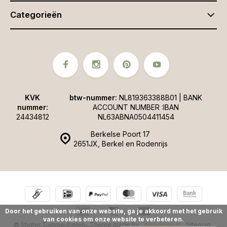
Categorieën
KVK
btw-nummer:
NL819363388B01 | BANK
nummer:
ACCOUNT NUMBER :IBAN
24434812
NL63ABNA0504411454
Berkelse Poort 17
2651JX, Berkel en Rodenrijs
Door het gebruiken van onze website, ga je akkoord met het gebruik
van cookies om onze website te verbeteren.
© Stigter Tuinmeubelen
- Theme made by
Webdinge.nl
Sitemap