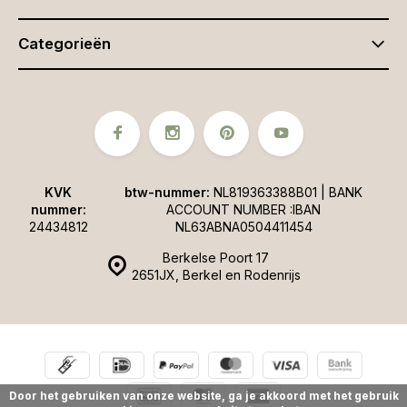
Categorieën
KVK
btw-nummer:
NL819363388B01 | BANK
nummer:
ACCOUNT NUMBER :IBAN
24434812
NL63ABNA0504411454
Berkelse Poort 17
2651JX, Berkel en Rodenrijs
Door het gebruiken van onze website, ga je akkoord met het gebruik