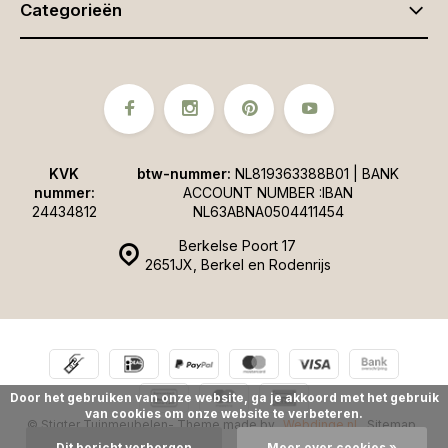
Categorieën
KVK
btw-nummer:
NL819363388B01 | BANK
nummer:
ACCOUNT NUMBER :IBAN
24434812
NL63ABNA0504411454
Berkelse Poort 17
2651JX, Berkel en Rodenrijs
Door het gebruiken van onze website, ga je akkoord met het gebruik
van cookies om onze website te verbeteren.
© Stigter Tuinmeubelen
- Theme made by
Webdinge.nl
Sitemap
Dit bericht verbergen
Meer over cookies »