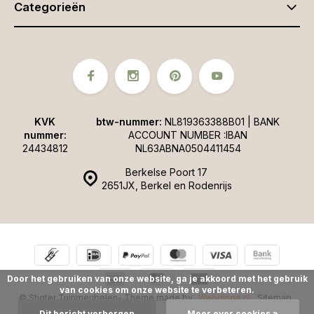
Categorieën
KVK
btw-nummer:
NL819363388B01 | BANK
nummer:
ACCOUNT NUMBER :IBAN
24434812
NL63ABNA0504411454
Berkelse Poort 17
2651JX, Berkel en Rodenrijs
Door het gebruiken van onze website, ga je akkoord met het gebruik
van cookies om onze website te verbeteren.
© Stigter Tuinmeubelen
- Theme made by
Webdinge.nl
Sitemap
Dit bericht verbergen
Meer over cookies »