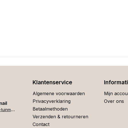
Klantenservice
Informat
Algemene voorwaarden
Mijn accou
Privacyverklaring
Over ons
mail
Betaalmethoden
h
ome[at]stigter-tuinmeubelen.nl
Verzenden & retourneren
Contact