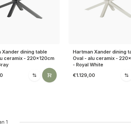
 Xander dining table
Hartman Xander dining t
alu ceramix - 220x120cm
Oval - alu ceramix - 22
Gray
- Royal White
00
€1.129,00
an 1