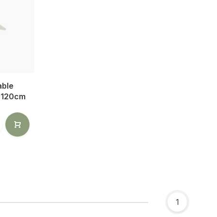
able
0x120cm
1