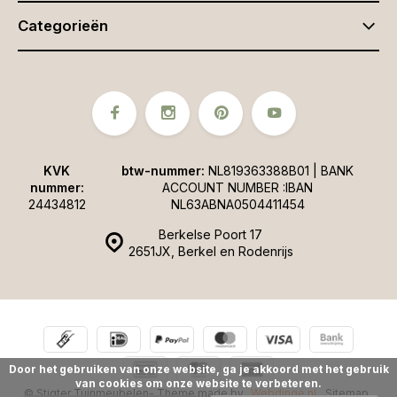
Categorieën
KVK
btw-nummer:
NL819363388B01 | BANK
nummer:
ACCOUNT NUMBER :IBAN
24434812
NL63ABNA0504411454
Berkelse Poort 17
2651JX, Berkel en Rodenrijs
Door het gebruiken van onze website, ga je akkoord met het gebruik
van cookies om onze website te verbeteren.
© Stigter Tuinmeubelen
- Theme made by
Webdinge.nl
Sitemap