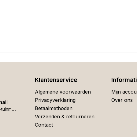
Klantenservice
Informat
Algemene voorwaarden
Mijn accou
Privacyverklaring
Over ons
mail
Betaalmethoden
h
ome[at]stigter-tuinmeubelen.nl
Verzenden & retourneren
Contact