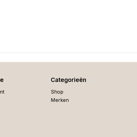
ie
Categorieën
nt
Shop
Merken