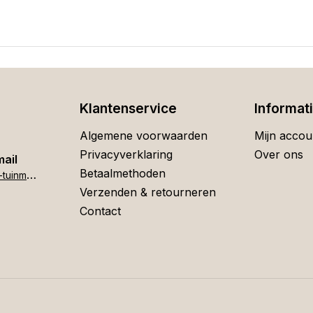
Klantenservice
Informat
Algemene voorwaarden
Mijn accou
Privacyverklaring
Over ons
mail
Betaalmethoden
h
ome[at]stigter-tuinmeubelen.nl
Verzenden & retourneren
Contact