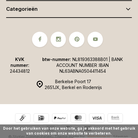
Categorieën
KVK
btw-nummer:
NL819363388B01 | BANK
nummer:
ACCOUNT NUMBER :IBAN
24434812
NL63ABNA0504411454
Berkelse Poort 17
2651JX, Berkel en Rodenrijs
Door het gebruiken van onze website, ga je akkoord met het gebruik
van cookies om onze website te verbeteren.
© Stigter Tuinmeubelen
- Theme made by
Webdinge.nl
Sitemap