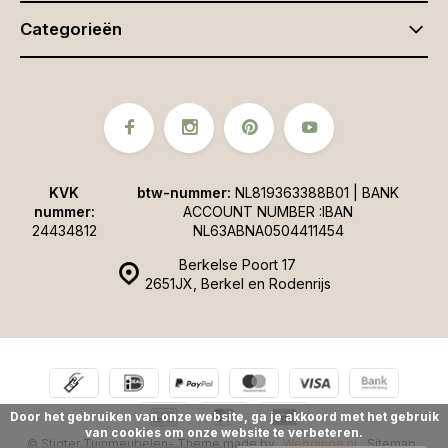
Categorieën
KVK
btw-nummer:
NL819363388B01 | BANK
nummer:
ACCOUNT NUMBER :IBAN
24434812
NL63ABNA0504411454
Berkelse Poort 17
2651JX, Berkel en Rodenrijs
Door het gebruiken van onze website, ga je akkoord met het gebruik
van cookies om onze website te verbeteren.
© Stigter Tuinmeubelen
- Theme made by
Webdinge.nl
Sitemap