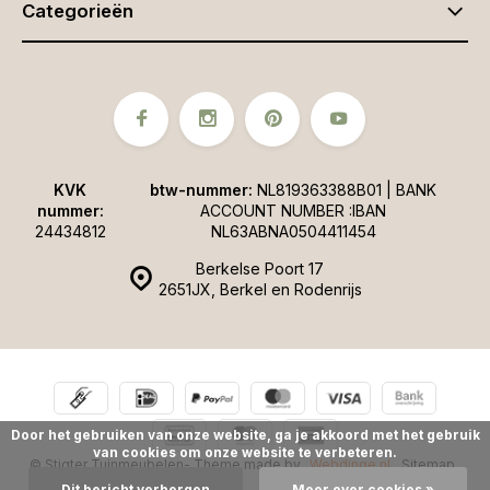
Categorieën
KVK
btw-nummer:
NL819363388B01 | BANK
nummer:
ACCOUNT NUMBER :IBAN
24434812
NL63ABNA0504411454
Berkelse Poort 17
2651JX, Berkel en Rodenrijs
Door het gebruiken van onze website, ga je akkoord met het gebruik
van cookies om onze website te verbeteren.
© Stigter Tuinmeubelen
- Theme made by
Webdinge.nl
Sitemap
Dit bericht verbergen
Meer over cookies »