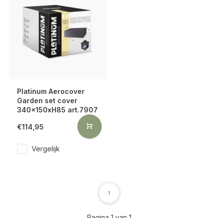
Platinum Aerocover
Garden set cover
340x150xH85 art.7907
€114,95
Vergelijk
1
Pagina 1 van 1