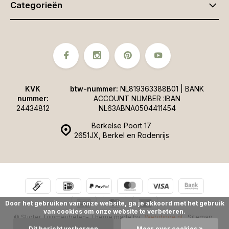
Categorieën
KVK
btw-nummer:
NL819363388B01 | BANK
nummer:
ACCOUNT NUMBER :IBAN
24434812
NL63ABNA0504411454
Berkelse Poort 17
2651JX, Berkel en Rodenrijs
Door het gebruiken van onze website, ga je akkoord met het gebruik
van cookies om onze website te verbeteren.
© Stigter Tuinmeubelen
- Theme made by
Webdinge.nl
Sitemap
Dit bericht verbergen
Meer over cookies »