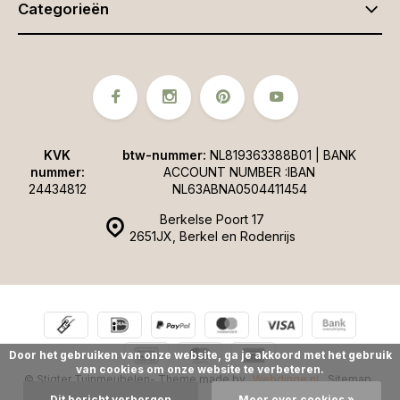
Categorieën
KVK
btw-nummer:
NL819363388B01 | BANK
nummer:
ACCOUNT NUMBER :IBAN
24434812
NL63ABNA0504411454
Berkelse Poort 17
2651JX, Berkel en Rodenrijs
Door het gebruiken van onze website, ga je akkoord met het gebruik
van cookies om onze website te verbeteren.
© Stigter Tuinmeubelen
- Theme made by
Webdinge.nl
Sitemap
Dit bericht verbergen
Meer over cookies »