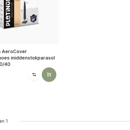
m AeroCover
hoes middenstokparasol
0/40
an 1