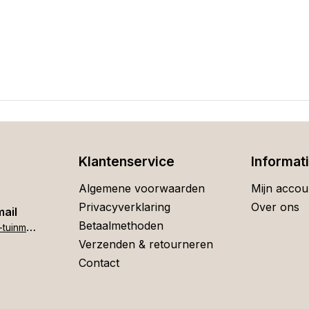
Klantenservice
Informat
Algemene voorwaarden
Mijn accou
Privacyverklaring
Over ons
mail
Betaalmethoden
h
ome[at]stigter-tuinmeubelen.nl
Verzenden & retourneren
Contact