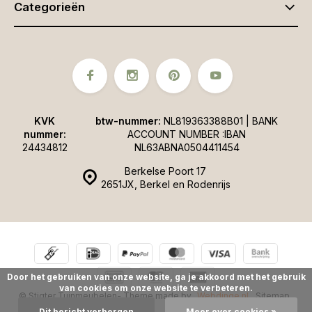
Categorieën
KVK
btw-nummer:
NL819363388B01 | BANK
nummer:
ACCOUNT NUMBER :IBAN
24434812
NL63ABNA0504411454
Berkelse Poort 17
2651JX, Berkel en Rodenrijs
Door het gebruiken van onze website, ga je akkoord met het gebruik
van cookies om onze website te verbeteren.
© Stigter Tuinmeubelen
- Theme made by
Webdinge.nl
Sitemap
Dit bericht verbergen
Meer over cookies »