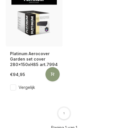
Platinum Aerocover
Garden set cover
280x150xH85 art.7994
€94,95
Vergelijk
1
Pagina 1 van 1