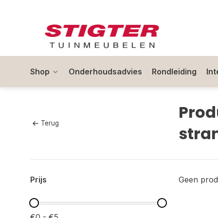
Shop
Onderhoudsadvies
Rondleiding
In
Prod
Terug
stra
Prijs
Geen prod
€0 - €5