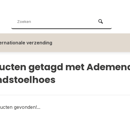
ternationale verzending
ucten getagd met Ademen
ndstoelhoes
ucten gevonden!...