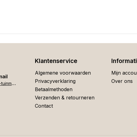
Klantenservice
Informat
Algemene voorwaarden
Mijn accou
mail
Privacyverklaring
Over ons
h
ome[at]stigter-tuinmeubelen.nl
Betaalmethoden
Verzenden & retourneren
Contact