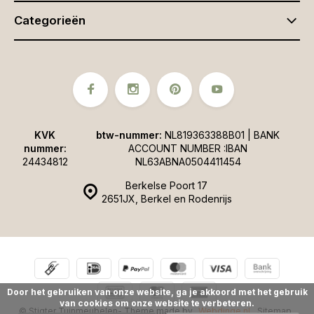
Categorieën
KVK
btw-nummer:
NL819363388B01 | BANK
nummer:
ACCOUNT NUMBER :IBAN
24434812
NL63ABNA0504411454
Berkelse Poort 17
2651JX, Berkel en Rodenrijs
Door het gebruiken van onze website, ga je akkoord met het gebruik
van cookies om onze website te verbeteren.
© Stigter Tuinmeubelen
- Theme made by
Webdinge.nl
Sitemap