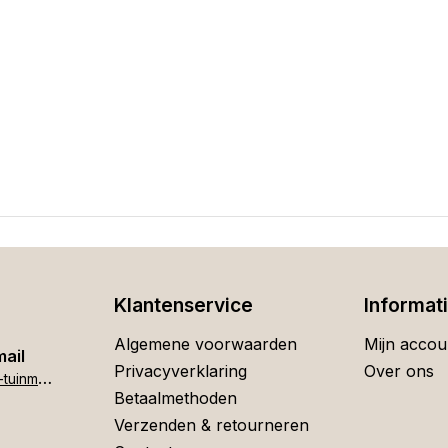
Klantenservice
Informat
Algemene voorwaarden
Mijn accou
mail
Privacyverklaring
Over ons
h
ome[at]stigter-tuinmeubelen.nl
Betaalmethoden
Verzenden & retourneren