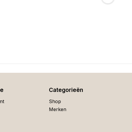
ie
Categorieën
nt
Shop
Merken