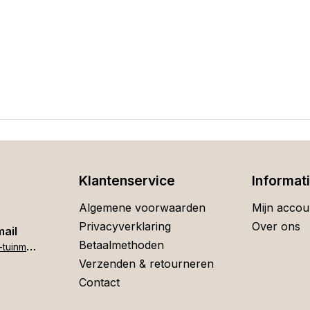
Klantenservice
Informat
Algemene voorwaarden
Mijn accou
Privacyverklaring
Over ons
mail
Betaalmethoden
h
ome[at]stigter-tuinmeubelen.nl
Verzenden & retourneren
Contact