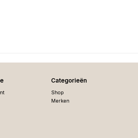
ie
Categorieën
nt
Shop
Merken