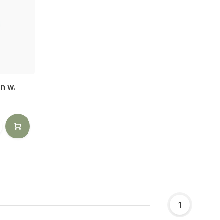
n w.
1