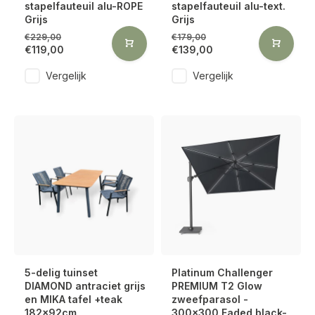
stapelfauteuil alu-ROPE
stapelfauteuil alu-text.
Grijs
Grijs
€229,00
€179,00
€119,00
€139,00
Vergelijk
Vergelijk
5-delig tuinset
Platinum Challenger
DIAMOND antraciet grijs
PREMIUM T2 Glow
en MIKA tafel +teak
zweefparasol -
182x92cm
300x300 Faded black-