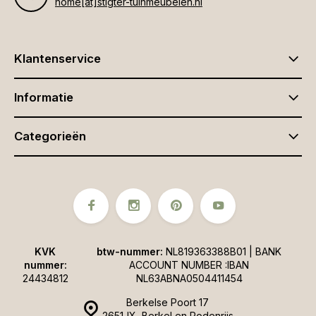
home[at]stigter-tuinmeubelen.nl
Klantenservice
Informatie
Categorieën
KVK
btw-nummer:
NL819363388B01 | BANK
nummer:
ACCOUNT NUMBER :IBAN
24434812
NL63ABNA0504411454
Berkelse Poort 17
2651JX, Berkel en Rodenrijs