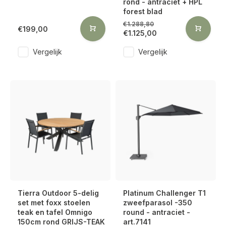
rond - antraciet + HPL
forest blad
€1.288,80
€199,00
€1.125,00
Vergelijk
Vergelijk
Tierra Outdoor 5-delig
Platinum Challenger T1
set met foxx stoelen
zweefparasol -350
teak en tafel Omnigo
round - antraciet -
150cm rond GRIJS-TEAK
art.7141