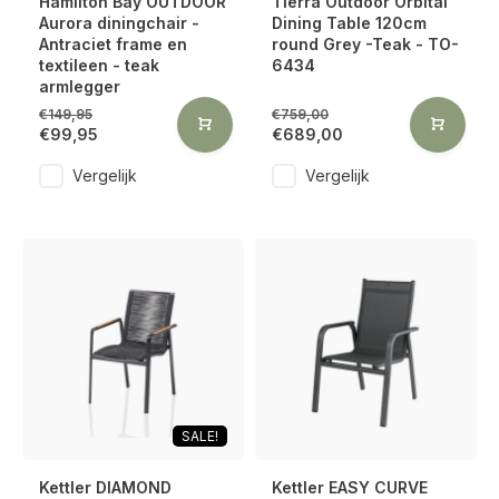
Hamilton Bay OUTDOOR
Tierra Outdoor Orbital
Aurora diningchair -
Dining Table 120cm
Antraciet frame en
round Grey -Teak - TO-
textileen - teak
6434
armlegger
€149,95
€759,00
€99,95
€689,00
Vergelijk
Vergelijk
SALE!
Kettler DIAMOND
Kettler EASY CURVE