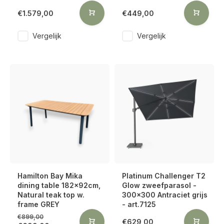
€1.579,00
€449,00
Vergelijk
Vergelijk
Hamilton Bay Mika
Platinum Challenger T2
dining table 182x92cm,
Glow zweefparasol -
Natural teak top w.
300x300 Antraciet grijs
frame GREY
- art.7125
€899,00
€629,00