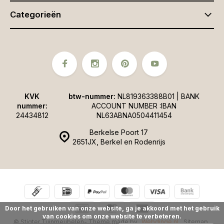
Categorieën
KVK
btw-nummer:
NL819363388B01 | BANK
nummer:
ACCOUNT NUMBER :IBAN
24434812
NL63ABNA0504411454
Berkelse Poort 17
2651JX, Berkel en Rodenrijs
Door het gebruiken van onze website, ga je akkoord met het gebruik
van cookies om onze website te verbeteren.
© Stigter Tuinmeubelen
- Theme made by
Webdinge.nl
Sitemap