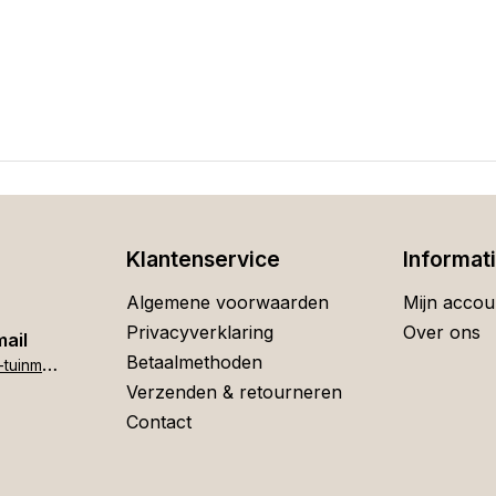
Klantenservice
Informat
Algemene voorwaarden
Mijn accou
Privacyverklaring
Over ons
mail
Betaalmethoden
h
ome[at]stigter-tuinmeubelen.nl
Verzenden & retourneren
Contact