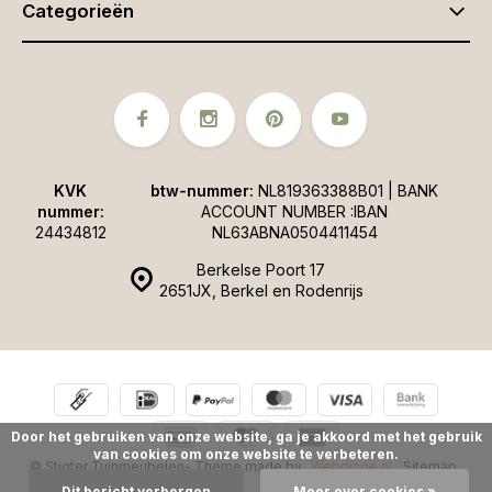
Categorieën
KVK
btw-nummer:
NL819363388B01 | BANK
nummer:
ACCOUNT NUMBER :IBAN
24434812
NL63ABNA0504411454
Berkelse Poort 17
2651JX, Berkel en Rodenrijs
Door het gebruiken van onze website, ga je akkoord met het gebruik
van cookies om onze website te verbeteren.
© Stigter Tuinmeubelen
- Theme made by
Webdinge.nl
Sitemap
Dit bericht verbergen
Meer over cookies »