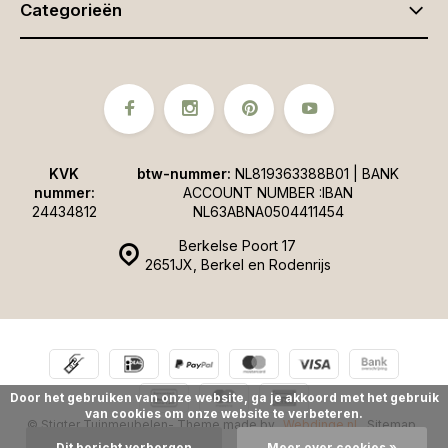
Categorieën
KVK
btw-nummer:
NL819363388B01 | BANK
nummer:
ACCOUNT NUMBER :IBAN
24434812
NL63ABNA0504411454
Berkelse Poort 17
2651JX, Berkel en Rodenrijs
Door het gebruiken van onze website, ga je akkoord met het gebruik
van cookies om onze website te verbeteren.
© Stigter Tuinmeubelen
- Theme made by
Webdinge.nl
Sitemap
Dit bericht verbergen
Meer over cookies »