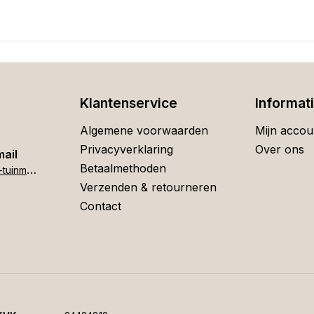
Klantenservice
Informat
Algemene voorwaarden
Mijn accou
Privacyverklaring
Over ons
mail
Betaalmethoden
h
ome[at]stigter-tuinmeubelen.nl
Verzenden & retourneren
Contact