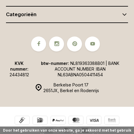
Categorieën
KVK
btw-nummer:
NL819363388B01 | BANK
nummer:
ACCOUNT NUMBER :IBAN
24434812
NL63ABNA0504411454
Berkelse Poort 17
2651JX, Berkel en Rodenrijs
Door het gebruiken van onze website, ga je akkoord met het gebruik