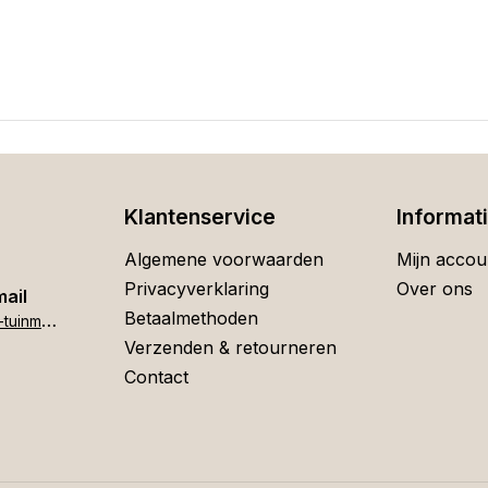
Klantenservice
Informat
Algemene voorwaarden
Mijn accou
Privacyverklaring
Over ons
mail
Betaalmethoden
h
ome[at]stigter-tuinmeubelen.nl
Verzenden & retourneren
Contact