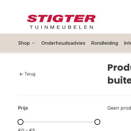
Shop
Onderhoudsadvies
Rondleiding
In
Prod
Terug
buit
Prijs
Geen prod
€0 - €5