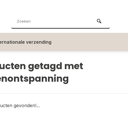
ternationale verzending
ucten getagd met
enontspanning
ucten gevonden!...