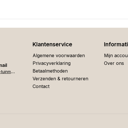
Klantenservice
Informat
Algemene voorwaarden
Mijn accou
Privacyverklaring
Over ons
mail
Betaalmethoden
h
ome[at]stigter-tuinmeubelen.nl
Verzenden & retourneren
Contact