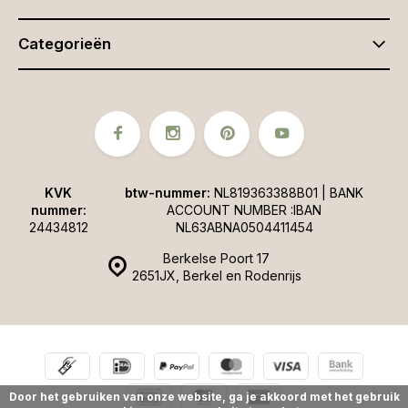
Categorieën
KVK
btw-nummer:
NL819363388B01 | BANK
nummer:
ACCOUNT NUMBER :IBAN
24434812
NL63ABNA0504411454
Berkelse Poort 17
2651JX, Berkel en Rodenrijs
Door het gebruiken van onze website, ga je akkoord met het gebruik