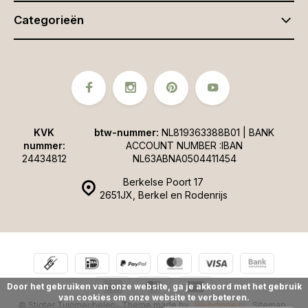
Categorieën
KVK
btw-nummer:
NL819363388B01 | BANK
nummer:
ACCOUNT NUMBER :IBAN
24434812
NL63ABNA0504411454
Berkelse Poort 17
2651JX, Berkel en Rodenrijs
Door het gebruiken van onze website, ga je akkoord met het gebruik
van cookies om onze website te verbeteren.
© Stigter Tuinmeubelen
- Theme made by
Webdinge.nl
Sitemap