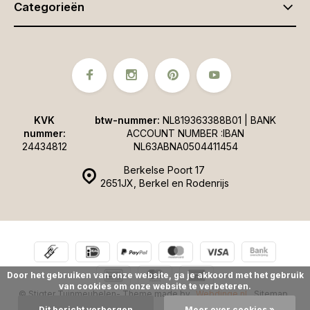
Categorieën
KVK
btw-nummer:
NL819363388B01 | BANK
nummer:
ACCOUNT NUMBER :IBAN
24434812
NL63ABNA0504411454
Berkelse Poort 17
2651JX, Berkel en Rodenrijs
Door het gebruiken van onze website, ga je akkoord met het gebruik
van cookies om onze website te verbeteren.
© Stigter Tuinmeubelen
- Theme made by
Webdinge.nl
Sitemap
Dit bericht verbergen
Meer over cookies »