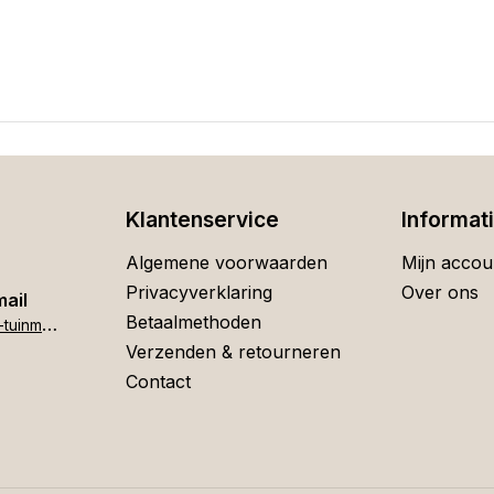
Klantenservice
Informat
Algemene voorwaarden
Mijn accou
Privacyverklaring
Over ons
mail
Betaalmethoden
h
ome[at]stigter-tuinmeubelen.nl
Verzenden & retourneren
Contact