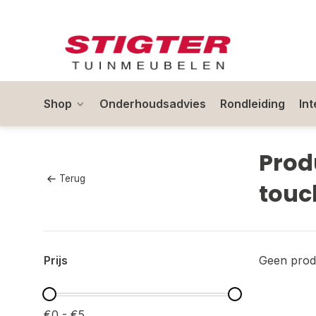
Shop
Onderhoudsadvies
Rondleiding
In
Prod
Terug
touc
Prijs
Geen prod
€0 - €5