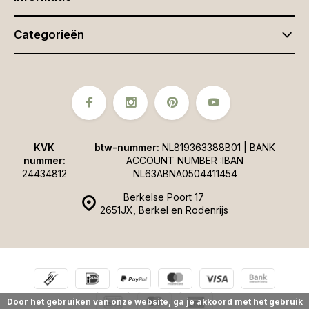
Categorieën
KVK
btw-nummer:
NL819363388B01 | BANK
nummer:
ACCOUNT NUMBER :IBAN
24434812
NL63ABNA0504411454
Berkelse Poort 17
2651JX, Berkel en Rodenrijs
Door het gebruiken van onze website, ga je akkoord met het gebruik