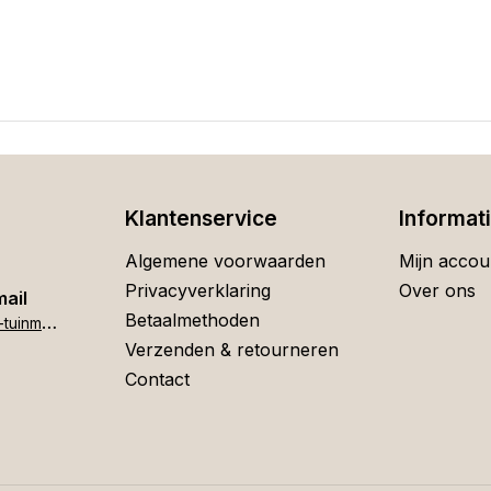
Klantenservice
Informat
Algemene voorwaarden
Mijn accou
Privacyverklaring
Over ons
mail
Betaalmethoden
h
ome[at]stigter-tuinmeubelen.nl
Verzenden & retourneren
Contact