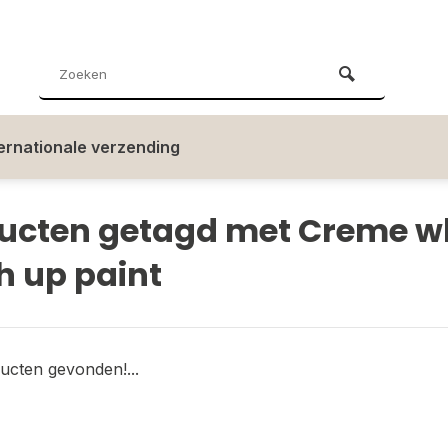
ternationale verzending
ucten getagd met Creme w
h up paint
ucten gevonden!...