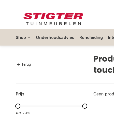
Shop
Onderhoudsadvies
Rondleiding
In
Prod
Terug
touc
Prijs
Geen prod
€0 - €5