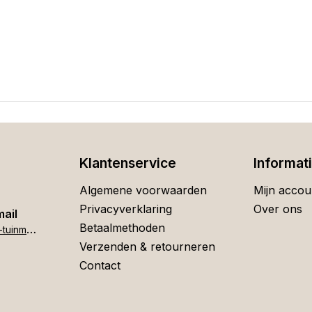
Klantenservice
Informat
Algemene voorwaarden
Mijn accou
Privacyverklaring
Over ons
mail
Betaalmethoden
h
ome[at]stigter-tuinmeubelen.nl
Verzenden & retourneren
Contact