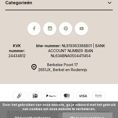
Categorieën
KVK
btw-nummer:
NL819363388B01 | BANK
nummer:
ACCOUNT NUMBER :IBAN
24434812
NL63ABNA0504411454
Berkelse Poort 17
2651JX, Berkel en Rodenrijs
Door het gebruiken van onze website, ga je akkoord met het gebruik
van cookies om onze website te verbeteren.
© Stigter Tuinmeubelen
- Theme made by
Webdinge.nl
Sitemap
Dit bericht verbergen
Meer over cookies »