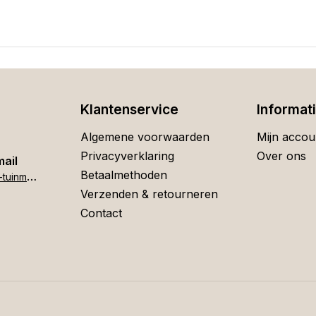
Klantenservice
Informat
Algemene voorwaarden
Mijn accou
Privacyverklaring
Over ons
mail
Betaalmethoden
h
ome[at]stigter-tuinmeubelen.nl
Verzenden & retourneren
Contact