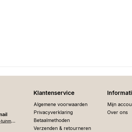
Klantenservice
Informat
Algemene voorwaarden
Mijn accou
Privacyverklaring
Over ons
mail
Betaalmethoden
h
ome[at]stigter-tuinmeubelen.nl
Verzenden & retourneren