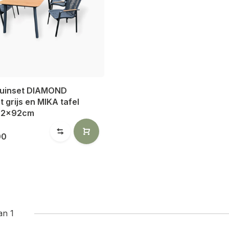
 tuinset DIAMOND
t grijs en MIKA tafel
182x92cm
00
an 1