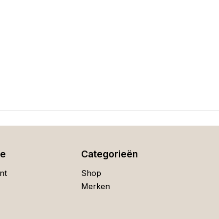
ie
Categorieën
nt
Shop
Merken