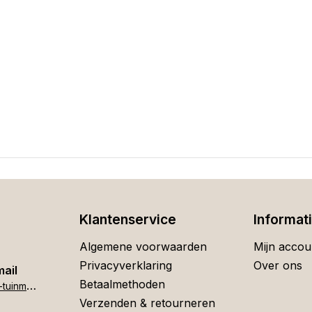
Klantenservice
Informat
Algemene voorwaarden
Mijn accou
Privacyverklaring
Over ons
mail
Betaalmethoden
h
ome[at]stigter-tuinmeubelen.nl
Verzenden & retourneren