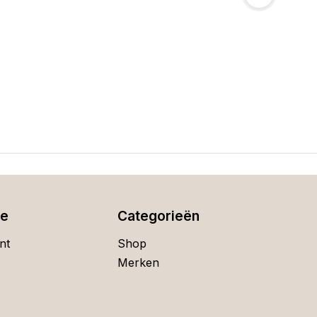
ie
Categorieën
nt
Shop
Merken