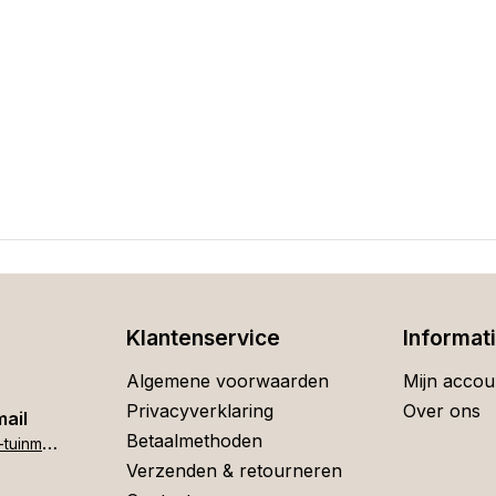
Klantenservice
Informat
Algemene voorwaarden
Mijn accou
Privacyverklaring
Over ons
mail
Betaalmethoden
h
ome[at]stigter-tuinmeubelen.nl
Verzenden & retourneren