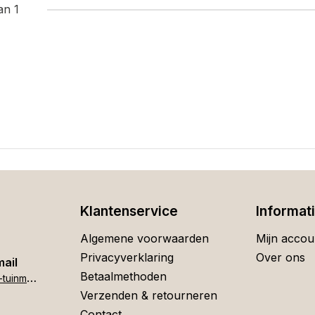
an 1
Klantenservice
Informat
Algemene voorwaarden
Mijn accou
Privacyverklaring
Over ons
mail
Betaalmethoden
h
ome[at]stigter-tuinmeubelen.nl
Verzenden & retourneren
Contact