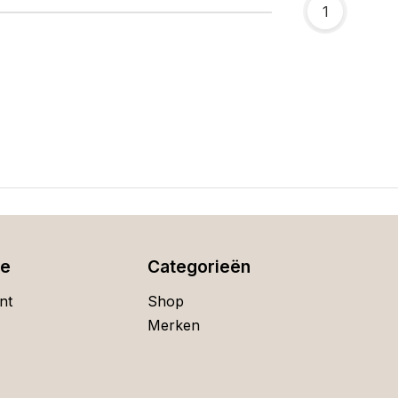
1
ie
Categorieën
nt
Shop
Merken