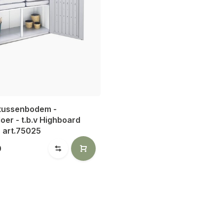
 tussenbodem -
oer - t.b.v Highboard
 art.75025
0