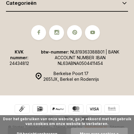
Categorieën
KVK
btw-nummer:
NL819363388B01 | BANK
nummer:
ACCOUNT NUMBER :IBAN
24434812
NL63ABNA0504411454
Berkelse Poort 17
2651JX, Berkel en Rodenrijs
Door het gebruiken van onze website, ga je akkoord met het gebruik
van cookies om onze website te verbeteren.
© Stigter Tuinmeubelen
- Theme made by
Webdinge.nl
Sitemap
Dit bericht verbergen
Meer over cookies »