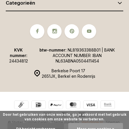
Categorieën
KVK
btw-nummer:
NL819363388B01 | BANK
nummer:
ACCOUNT NUMBER :IBAN
24434812
NL63ABNA0504411454
Berkelse Poort 17
2651JX, Berkel en Rodenrijs
Door het gebruiken van onze website, ga je akkoord met het gebruik
van cookies om onze website te verbeteren.
© Stigter Tuinmeubelen
- Theme made by
Webdinge.nl
Sitemap
Dit bericht verbergen
Meer over cookies »