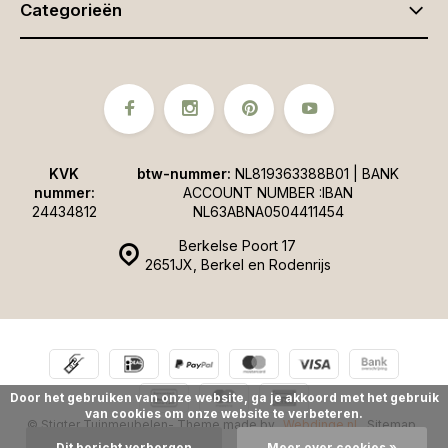
Categorieën
KVK
btw-nummer:
NL819363388B01 | BANK
nummer:
ACCOUNT NUMBER :IBAN
24434812
NL63ABNA0504411454
Berkelse Poort 17
2651JX, Berkel en Rodenrijs
Door het gebruiken van onze website, ga je akkoord met het gebruik
van cookies om onze website te verbeteren.
© Stigter Tuinmeubelen
- Theme made by
Webdinge.nl
Sitemap
Dit bericht verbergen
Meer over cookies »