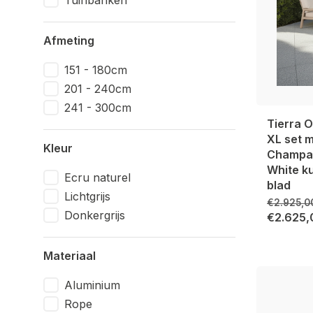
Tuinbanken
Afmeting
151 - 180cm
201 - 240cm
241 - 300cm
Tierra O
XL set 
Kleur
Champag
White k
Ecru naturel
blad
Lichtgrijs
€2.925,0
Donkergrijs
€2.625,
Materiaal
Aluminium
Rope