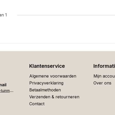
an 1
Klantenservice
Informat
Algemene voorwaarden
Mijn accou
Privacyverklaring
Over ons
mail
Betaalmethoden
h
ome[at]stigter-tuinmeubelen.nl
Verzenden & retourneren
Contact