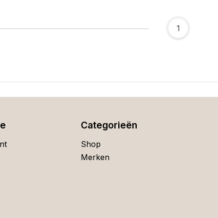
1
ie
Categorieën
nt
Shop
Merken