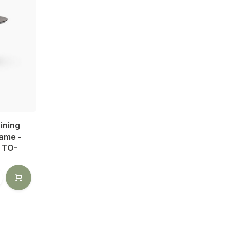
ining
rame -
- TO-