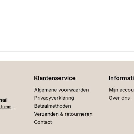
Klantenservice
Informat
Algemene voorwaarden
Mijn accou
Privacyverklaring
Over ons
mail
Betaalmethoden
h
ome[at]stigter-tuinmeubelen.nl
Verzenden & retourneren
Contact